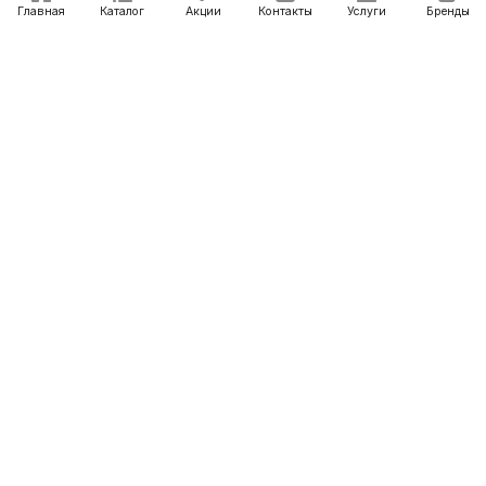
Главная
Каталог
Акции
Контакты
Услуги
Бренды
Каталог
Акции
Онлайн магазины
Розничные магазины
Дилерам
О компании
Контакты
+7 (831) 277-97-54
info@concorde-air.ru
г. Нижний Новгород, Куйбышева, 73
© 2026 Пневматическое оборудование и аксессуары
Конфиденциальность
Оферта