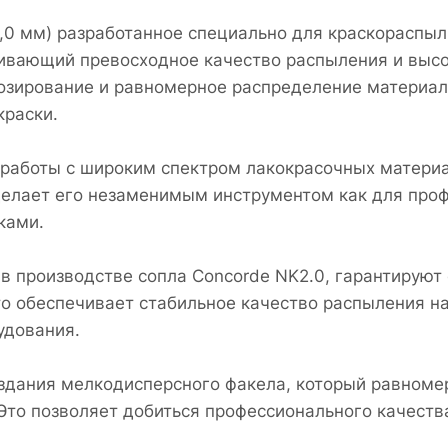
2,0 мм) разработанное специально для краскораспы
чивающий превосходное качество распыления и выс
дозирование и равномерное распределение материал
раски.
 работы с широким спектром лакокрасочных материа
 делает его незаменимым инструментом как для проф
ками.
 производстве сопла Concorde NK2.0, гарантируют е
то обеспечивает стабильное качество распыления н
удования.
здания мелкодисперсного факела, который равномер
Это позволяет добиться профессионального качеств