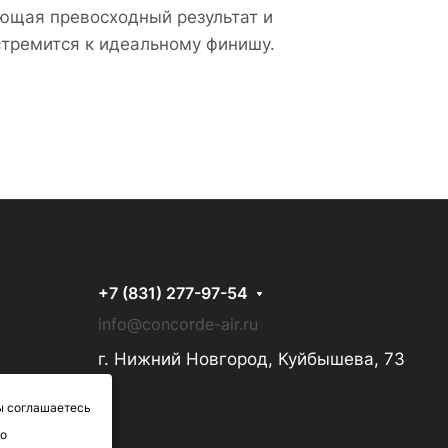
ающая превосходный результат и
стремится к идеальному финишу.
+7 (831) 277-97-54
info@concorde-air.ru
г. Нижний Новгород, Куйбышева, 73
ы соглашаетесь
 о