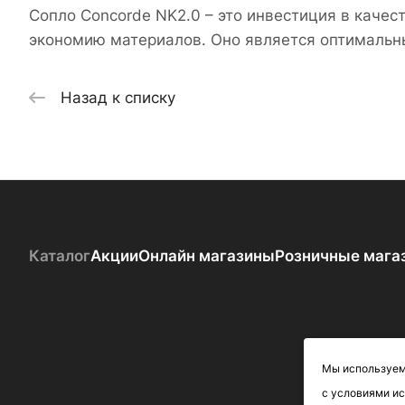
Сопло Concorde NK2.0 – это инвестиция в качес
экономию материалов. Оно является оптимальны
Назад к списку
Каталог
Акции
Онлайн магазины
Розничные мага
Мы используем 
с условиями и